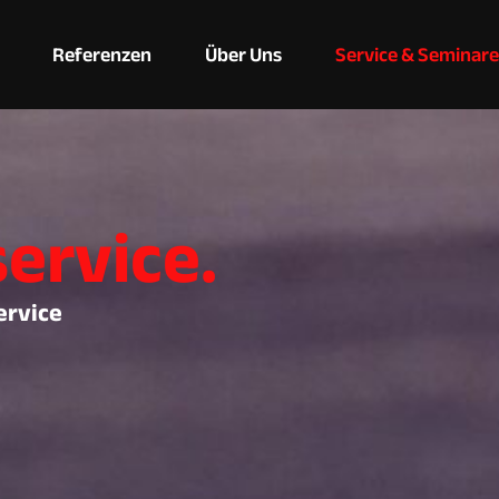
Referenzen
Über Uns
Service & Seminare
s
e
r
v
i
c
e
.
ervice