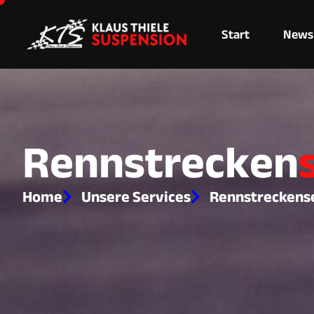
Start
News
R
e
n
n
s
t
r
e
c
k
e
n
Home
Unsere Services
Rennstreckens