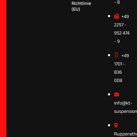
- 8
Richtlinie
(EU)
+49
2257 -
952 474
- 9
+49
1701 -
836
008
info@kt-
suspension
Rupperath