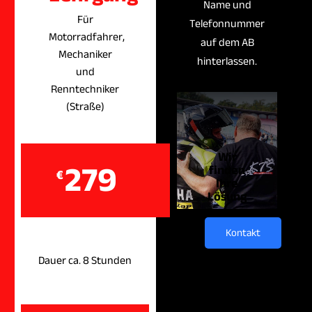
Name und
Für
Telefonnummer
Motorradfahrer,
auf dem AB
Mechaniker
hinterlassen.
und
Renntechniker
(Straße)
Wir
279
finden
€
Ihre
Lösung
Kontakt
Dauer ca. 8 Stunden