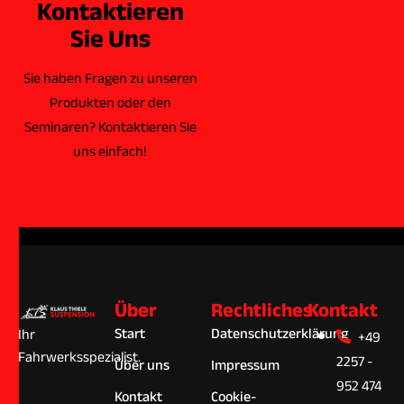
Kontaktieren
Sie Uns
Sie haben Fragen zu unseren
Produkten oder den
Seminaren? Kontaktieren Sie
uns einfach!
Über
Rechtliches
Kontakt
Start
Datenschutzerklärung
Ihr
+49
Fahrwerksspezialist.
2257 -
Über uns
Impressum
952 474
Kontakt
Cookie-