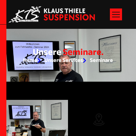
U
n
s
e
r
e
S
e
m
i
n
a
r
e
.
Home
Unsere Services
Seminare
Adresse