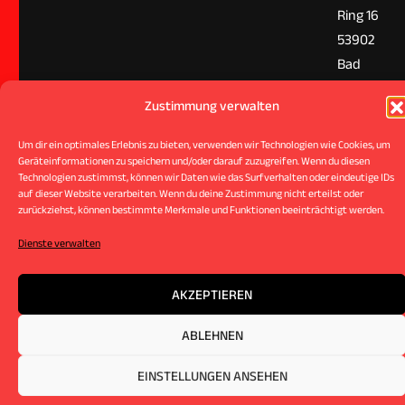
Ring 16
53902
Bad
Münstereif
Zustimmung verwalten
Um dir ein optimales Erlebnis zu bieten, verwenden wir Technologien wie Cookies, um
Geräteinformationen zu speichern und/oder darauf zuzugreifen. Wenn du diesen
Technologien zustimmst, können wir Daten wie das Surfverhalten oder eindeutige IDs
auf dieser Website verarbeiten. Wenn du deine Zustimmung nicht erteilst oder
© 2024 kt-suspension.de –
Alle Rechte
zurückziehst, können bestimmte Merkmale und Funktionen beeinträchtigt werden.
vorbehalten.
Dienste verwalten
AKZEPTIEREN
ABLEHNEN
EINSTELLUNGEN ANSEHEN